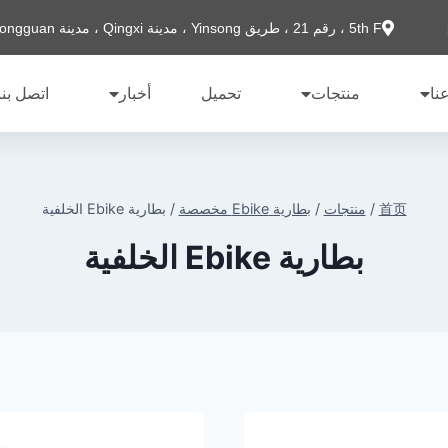
5th F ، رقم 21 ، طريق Yinsong ، مدينة Qingxi ، مدينة Dongguan
نا
منتجات
تحميل
أخبار
اتصل بنا
首页
/
منتجات
/
بطارية Ebike مخصصة
/
بطارية Ebike الخلفية
بطارية Ebike الخلفية