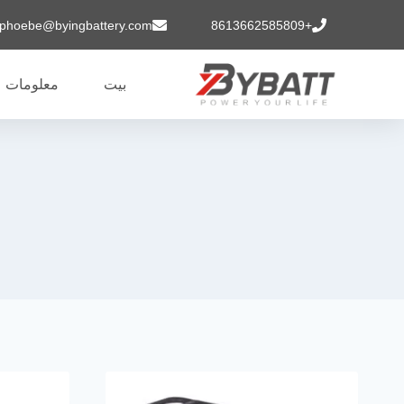
phoebe@byingbattery.com
+8613662585809
بيت
معلومات ع