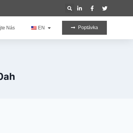
Poptávka
jte Nás
EN
80ah