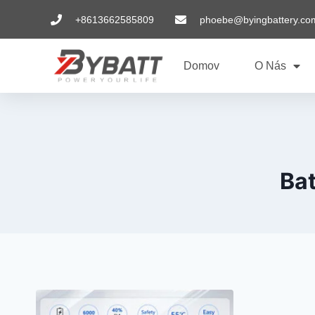
+8613662585809
phoebe@byingbattery.co
Domov
O Nás
Bat