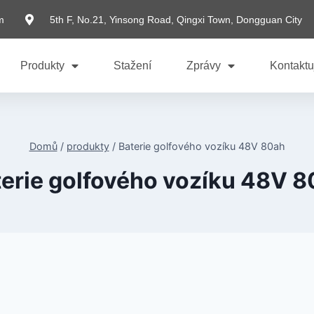
m
5th F, No.21, Yinsong Road, Qingxi Town, Dongguan City
Produkty
Stažení
Zprávy
Kontaktu
Domů
/
produkty
/
Baterie golfového vozíku 48V 80ah
erie golfového vozíku 48V 