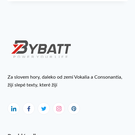
Za slovem hory, daleko od zemí Vokalia a Consonantia,
žijí slepé texty, které žijí