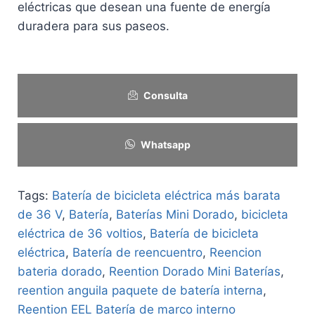
eléctricas que desean una fuente de energía
duradera para sus paseos.
Consulta
Whatsapp
Tags:
Batería de bicicleta eléctrica más barata
de 36 V
,
Batería
,
Baterías Mini Dorado
,
bicicleta
eléctrica de 36 voltios
,
Batería de bicicleta
eléctrica
,
Batería de reencuentro
,
Reencion
bateria dorado
,
Reention Dorado Mini Baterías
,
reention anguila paquete de batería interna
,
Reention EEL Batería de marco interno