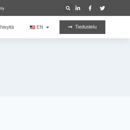
ity
Tiedustelu
hteyttä
EN