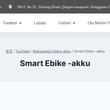
m
5th F, No.21, Yinsong Road, Qingxin kaupunki, Dongguan C
Tuotteet
Ladata
Uutiset
Ota Meihin Y
首页
/
Tuotteet
/
Mukautettu Ebike-akku
/
Smart Ebike -akku
Smart Ebike -akku