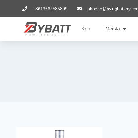
+8613662585809
phoebe@byingbattery.co
Koti
Meistä