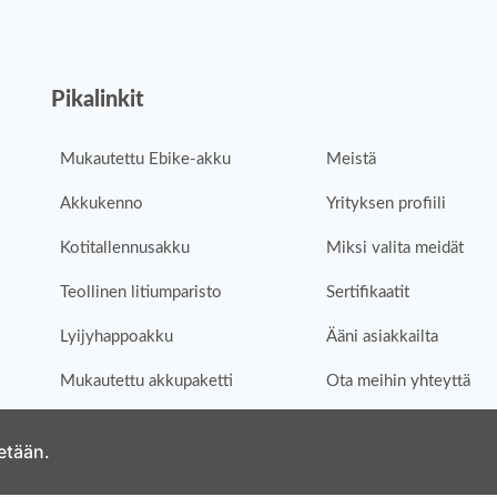
Pikalinkit
Mukautettu Ebike-akku
Meistä
Akkukenno
Yrityksen profiili
Kotitallennusakku
Miksi valita meidät
Teollinen litiumparisto
Sertifikaatit
Lyijyhappoakku
Ääni asiakkailta
Mukautettu akkupaketti
Ota meihin yhteyttä
tetään.