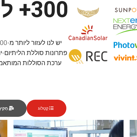
300+ לקוחות
פתרונות סוללת הליתיום-יו
ערכת הסוללות המותאמת
קָטָלוֹג
חֲקִיר