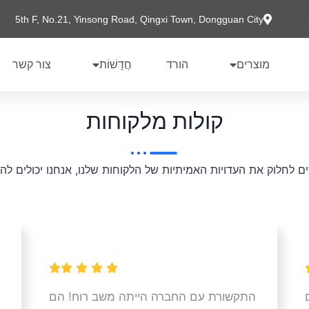
5th F, No.21, Yinsong Road, Qingxi Town, Dongguan City
מוצרים
הורד
חֲדָשׁוֹת
צור קשר
קולות מלקוחות
צים לחלוק את העדויות האמיתיות של הלקוחות שלנו, אנחנו יכולים ל
התקשורת עם החברה הייתה משב רוח! הם