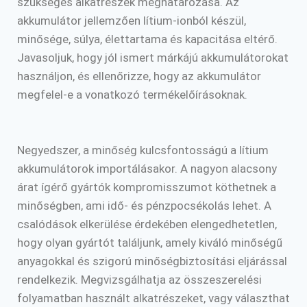
szükséges alkatrészek meghatározása. Az
akkumulátor jellemzően lítium-ionból készül,
minősége, súlya, élettartama és kapacitása eltérő.
Javasoljuk, hogy jól ismert márkájú akkumulátorokat
használjon, és ellenőrizze, hogy az akkumulátor
megfelel-e a vonatkozó termékelőírásoknak.
Negyedszer, a minőség kulcsfontosságú a lítium
akkumulátorok importálásakor. A nagyon alacsony
árat ígérő gyártók kompromisszumot köthetnek a
minőségben, ami idő- és pénzpocsékolás lehet. A
csalódások elkerülése érdekében elengedhetetlen,
hogy olyan gyártót találjunk, amely kiváló minőségű
anyagokkal és szigorú minőségbiztosítási eljárással
rendelkezik. Megvizsgálhatja az összeszerelési
folyamatban használt alkatrészeket, vagy választhat