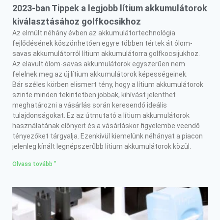
2023-ban Tippek a legjobb lítium akkumulátorok
kiválasztásához golfkocsikhoz
Az elmúlt néhány évben az akkumulátortechnológia
fejlődésének köszönhetően egyre többen tértek át ólom-
savas akkumulátorról lítium akkumulátorra golfkocsijukhoz.
Az elavult ólom-savas akkumulátorok egyszerűen nem
felelnek meg az új lítium akkumulátorok képességeinek.
Bár széles körben elismert tény, hogy a lítium akkumulátorok
szinte minden tekintetben jobbak, kihívást jelenthet
meghatározni a vásárlás során keresendő ideális
tulajdonságokat. Ez az útmutató a lítium akkumulátorok
használatának előnyeit és a vásárláskor figyelembe veendő
tényezőket tárgyalja. Ezenkívül kiemelünk néhányat a piacon
jelenleg kínált legnépszerűbb lítium akkumulátorok közül.
Olvass tovább "