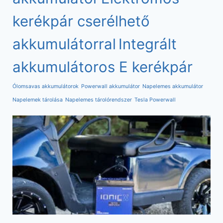
kerékpár cserélhető
akkumulátorral
Integrált
akkumulátoros E kerékpár
Ólomsavas akkumulátorok
Powerwall akkumulátor
Napelemes akkumulátor
Napelemek tárolása
Napelemes tárolórendszer
Tesla Powerwall