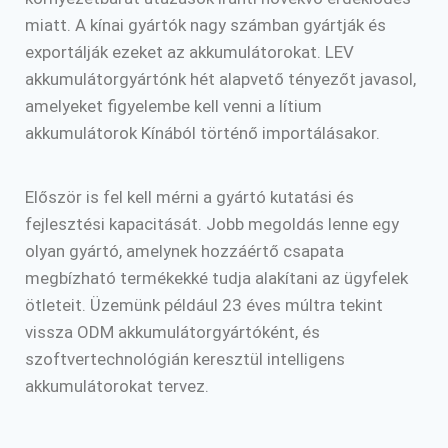
miatt. A kínai gyártók nagy számban gyártják és
exportálják ezeket az akkumulátorokat. LEV
akkumulátorgyártónk hét alapvető tényezőt javasol,
amelyeket figyelembe kell venni a lítium
akkumulátorok Kínából történő importálásakor.
Először is fel kell mérni a gyártó kutatási és
fejlesztési kapacitását. Jobb megoldás lenne egy
olyan gyártó, amelynek hozzáértő csapata
megbízható termékekké tudja alakítani az ügyfelek
ötleteit. Üzemünk például 23 éves múltra tekint
vissza ODM akkumulátorgyártóként, és
szoftvertechnológián keresztül intelligens
akkumulátorokat tervez.