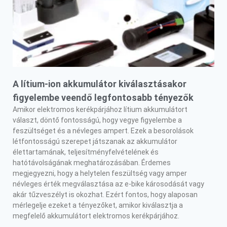
A lítium-ion akkumulátor kiválasztásakor
figyelembe veendő legfontosabb tényezők
Amikor elektromos kerékpárjához lítium akkumulátort
választ, döntő fontosságú, hogy vegye figyelembe a
feszültséget és a névleges ampert. Ezek a besorolások
létfontosságú szerepet játszanak az akkumulátor
élettartamának, teljesítményfelvételének és
hatótávolságának meghatározásában. Érdemes
megjegyezni, hogy a helytelen feszültség vagy amper
névleges érték megválasztása az e-bike károsodását vagy
akár tűzveszélyt is okozhat. Ezért fontos, hogy alaposan
mérlegelje ezeket a tényezőket, amikor kiválasztja a
megfelelő akkumulátort elektromos kerékpárjához.