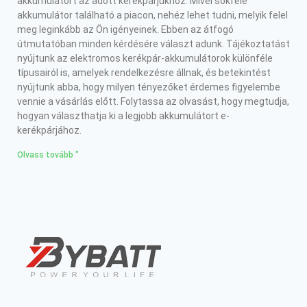
akkumulátort az adott kerékpárjukhoz. Mivel sokféle
akkumulátor található a piacon, nehéz lehet tudni, melyik felel
meg leginkább az Ön igényeinek. Ebben az átfogó
útmutatóban minden kérdésére választ adunk. Tájékoztatást
nyújtunk az elektromos kerékpár-akkumulátorok különféle
típusairól is, amelyek rendelkezésre állnak, és betekintést
nyújtunk abba, hogy milyen tényezőket érdemes figyelembe
vennie a vásárlás előtt. Folytassa az olvasást, hogy megtudja,
hogyan választhatja ki a legjobb akkumulátort e-
kerékpárjához.
Olvass tovább "