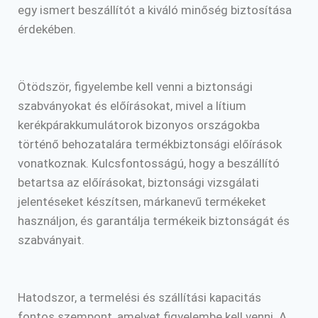
egy ismert beszállítót a kiváló minőség biztosítása
érdekében.
Ötödször, figyelembe kell venni a biztonsági
szabványokat és előírásokat, mivel a lítium
kerékpárakkumulátorok bizonyos országokba
történő behozatalára termékbiztonsági előírások
vonatkoznak. Kulcsfontosságú, hogy a beszállító
betartsa az előírásokat, biztonsági vizsgálati
jelentéseket készítsen, márkanevű termékeket
használjon, és garantálja termékeik biztonságát és
szabványait.
Hatodszor, a termelési és szállítási kapacitás
fontos szempont, amelyet figyelembe kell venni. A