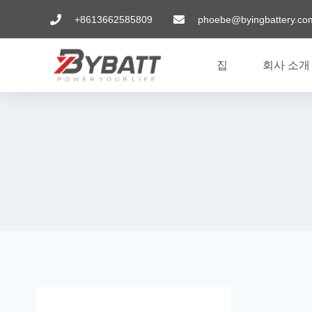
+8613662585809
phoebe@byingbattery.co
집
회사 소개