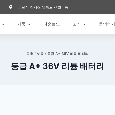
m
둥관시 칭시진 인송로 21호 5층
제품
다운로드
소식
문의하
首页
/
제품
/
등급 A+ 36V 리튬 배터리
등급 A+ 36V 리튬 배터리