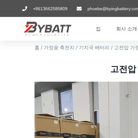
+8613662585809
phoebe@byingbattery.co
집
회사 소개
홈
/
가정용 축전지
/
기지국 배터리
/ 고전압 가정
고전압 