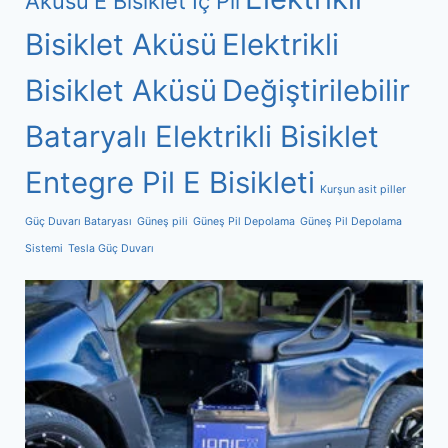
Aküsü
E Bisiklet İç Pil
Bisiklet Aküsü
Elektrikli
Bisiklet Aküsü
Değiştirilebilir
Bataryalı Elektrikli Bisiklet
Entegre Pil E Bisikleti
Kurşun asit piller
Güç Duvarı Bataryası
Güneş pili
Güneş Pil Depolama
Güneş Pil Depolama
Sistemi
Tesla Güç Duvarı