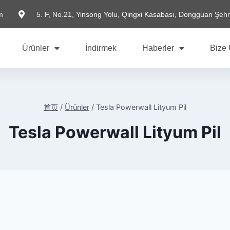
m
5. F, No.21, Yinsong Yolu, Qingxi Kasabası, Dongguan Şehr
Ürünler
İndirmek
Haberler
Bize 
首页
/
Ürünler
/
Tesla Powerwall Lityum Pil
Tesla Powerwall Lityum Pil