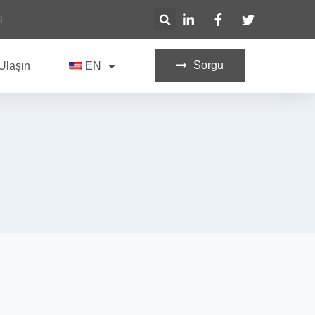
i
Sorgu
Ulaşın
EN