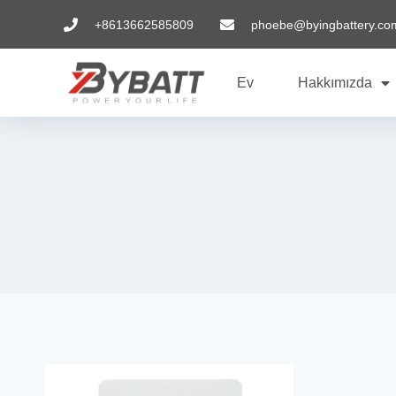
+8613662585809
phoebe@byingbattery.co
Ev
Hakkımızda