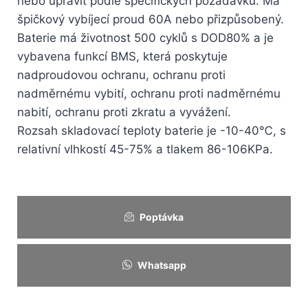
nebo upravit podle specifických požadavků. Má
špičkový vybíjecí proud 60A nebo přizpůsobený.
Baterie má životnost 500 cyklů s DOD80% a je
vybavena funkcí BMS, která poskytuje
nadproudovou ochranu, ochranu proti
nadměrnému vybití, ochranu proti nadměrnému
nabití, ochranu proti zkratu a vyvážení.
Rozsah skladovací teploty baterie je -10-40℃, s
relativní vlhkostí 45-75% a tlakem 86-106KPa.
Poptávka
Whatsapp