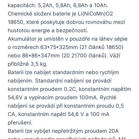
kapacitách: 5,2Ah, 5,8Ah, 6,8Ah a 10Ah.
Chemické složení baterie je Li(NiCoMn)O2
18650, které poskytuje dobrou rovnováhu mezi
hustotou energie a bezpečností.
Akumulátor je umístěn v pouzdře na láhev sépie
o rozměrech 63*75*325mm (21 článků 18650)
nebo 86*86*347mm (20 21700 článků). Váží
přibližně 3,5 kg.
Baterii lze nabíjet standardním nebo rychlým
nabíjením. Standardní nabíjení se provádí
konstantním proudem 0,2C, konstantním napětím
54,6V a vypínacím proudem 100mA. Rychlé
nabíjení se provádí při konstantním proudu 0,5
CA, konstantním napětí 54,6 V a 100 mA
přerušení.
Baterii lze vybíjet nepřetržitým proudem 20A