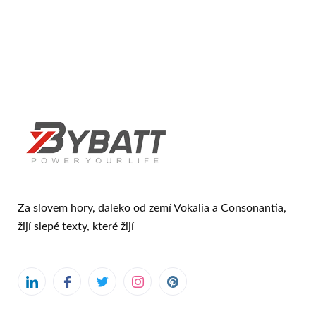
Za slovem hory, daleko od zemí Vokalia a Consonantia,
žijí slepé texty, které žijí