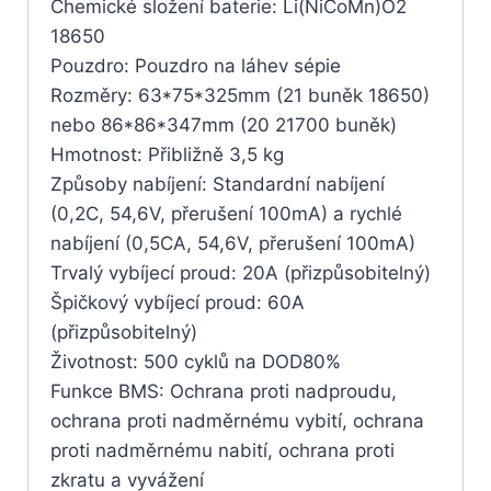
Chemické složení baterie: Li(NiCoMn)O2
18650
Pouzdro: Pouzdro na láhev sépie
Rozměry: 63*75*325mm (21 buněk 18650)
nebo 86*86*347mm (20 21700 buněk)
Hmotnost: Přibližně 3,5 kg
Způsoby nabíjení: Standardní nabíjení
(0,2C, 54,6V, přerušení 100mA) a rychlé
nabíjení (0,5CA, 54,6V, přerušení 100mA)
Trvalý vybíjecí proud: 20A (přizpůsobitelný)
Špičkový vybíjecí proud: 60A
(přizpůsobitelný)
Životnost: 500 cyklů na DOD80%
Funkce BMS: Ochrana proti nadproudu,
ochrana proti nadměrnému vybití, ochrana
proti nadměrnému nabití, ochrana proti
zkratu a vyvážení