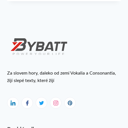
Za slovem hory, daleko od zemí Vokalia a Consonantia,
žijí slepé texty, které žijí