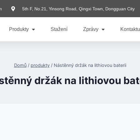
m
5th F, No.21, Yinsong Road, Qingxi Town, Dongguan City
Produkty
Stažení
Zprávy
Kontaktu
Domů
/
produkty
/
Nástěnný držák na lithiovou baterii
těnný držák na lithiovou bat