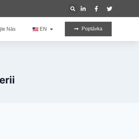
Poptávka
jte Nás
EN
erii