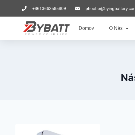
+8613662585809
phoebe@byingbattery.co
Domov
O Nás
Nás