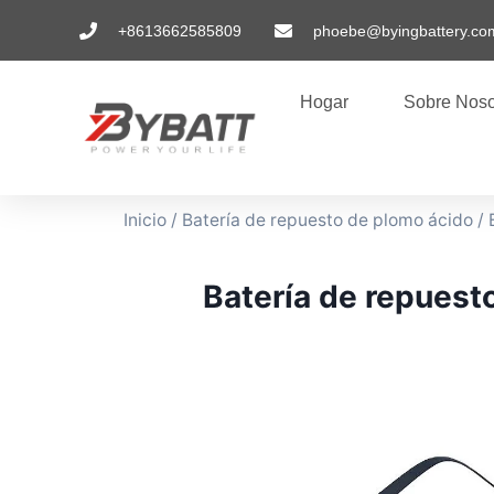
+8613662585809
phoebe@byingbattery.co
Hogar
Sobre Noso
Inicio
/
Batería de repuesto de plomo ácido
/ 
Batería de repuest