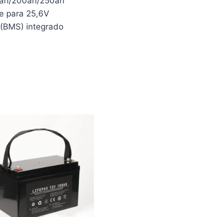
0ah/200ah/250ah
ie para 25,6V
 (BMS) integrado