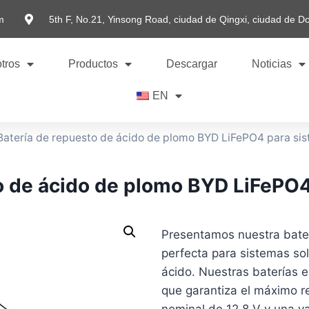
m
5th F, No.21, Yinsong Road, ciudad de Qingxi, ciudad de 
tros
Productos
Descargar
Noticias
EN
Batería de repuesto de ácido de plomo BYD LiFePO4 para sis
o de ácido de plomo BYD LiFePO4
Presentamos nuestra bate
perfecta para sistemas so
ácido. Nuestras baterías 
que garantiza el máximo re
nominal de 12,8 V y una v