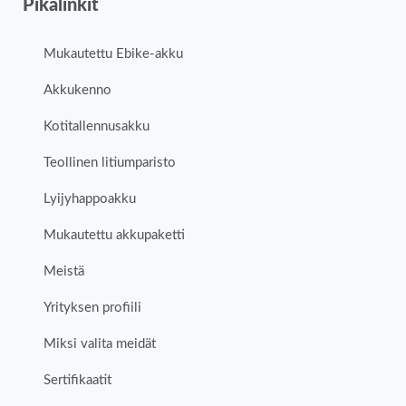
Pikalinkit
Mukautettu Ebike-akku
Akkukenno
Kotitallennusakku
Teollinen litiumparisto
Lyijyhappoakku
Mukautettu akkupaketti
Meistä
Yrityksen profiili
Miksi valita meidät
Sertifikaatit