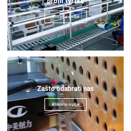
profil tvrtke
Kliknite ovdje
Zašto odabrati nas
Kliknite ovdje