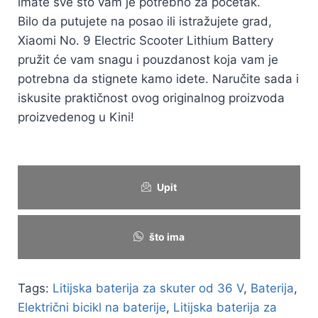
imate sve što vam je potrebno za početak.
Bilo da putujete na posao ili istražujete grad,
Xiaomi No. 9 Electric Scooter Lithium Battery
pružit će vam snagu i pouzdanost koja vam je
potrebna da stignete kamo idete. Naručite sada i
iskusite praktičnost ovog originalnog proizvoda
proizvedenog u Kini!
Upit
što ima
Tags:
Litijska baterija za skuter od 36 V
,
Baterija
,
Električni bicikl na baterije
,
Litijska baterija za