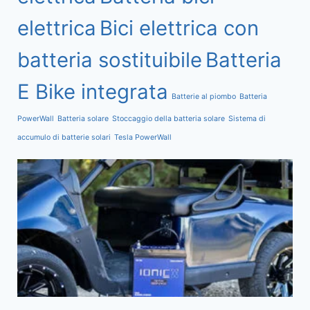
elettrica
Bici elettrica con
batteria sostituibile
Batteria
E Bike integrata
Batterie al piombo
Batteria
PowerWall
Batteria solare
Stoccaggio della batteria solare
Sistema di
accumulo di batterie solari
Tesla PowerWall