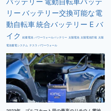
バッテリー
電動自転車バッテ
リー
バッテリー交換可能な電
動自転車
統合バッテリー E バ
イク
鉛蓄電池
パワーウォールバッテリー
太陽電池
太陽電池貯蔵
太陽
電池蓄電システム
テスラ パワーウォール
2023年、ゴルフカート用の最高のリチウム電池