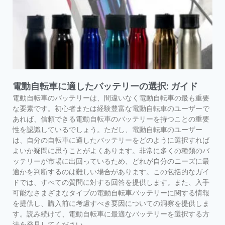
電動自転車に適したバッテリーの選択: ガイド
電動自転車のバッテリーは、間違いなく電動自転車の最も重要
な要素です。初心者または経験豊富な電動自転車のユーザーで
あれば、信頼できる電動自転車のバッテリーを持つことの重要
性を認識しているでしょう。ただし、電動自転車のユーザー
は、自分の自転車に適したバッテリーをどのように選択すれば
よいか疑問に思うことがよくあります。非常に多くの種類のバ
ッテリーが市場に出回っているため、どれが自分のニーズに最
適かを判断するのは難しい場合があります。この包括的なガイ
ドでは、すべての質問に対する回答を提供します。また、入手
可能なさまざまなタイプの電動自転車バッテリーに関する情報
を提供し、購入前に考慮すべき要因についての洞察を提供しま
す。読み続けて、電動自転車に最適なバッテリーを選択する方
法を発見してください。