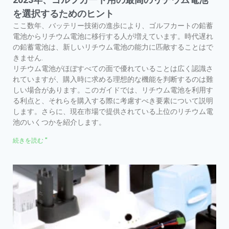
を選択するためのヒント
ここ数年、バッテリー技術の進歩により、ゴルフカートの鉛蓄
電池からリチウム電池に移行する人が増えています。時代遅れ
の鉛蓄電池は、新しいリチウム電池の能力に匹敵することはで
きません.
リチウム電池がほぼすべての面で優れていることは広く認識さ
れていますが、購入時に求める理想的な機能を判断するのは難
しい場合があります。このガイドでは、リチウム電池を利用す
る利点と、それらを購入する際に考慮すべき要素について説明
します。さらに、現在市場で提供されている上位のリチウム電
池のいくつかを紹介します。
続きを読む "