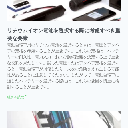
リチウムイオン電池を選択する際に考慮すべき重
要な要素
電動自転車用のリチウム電池を選択するときは、電圧とアンペ
アの定格を考慮することが重要です。これらの定格は、バッテ
リーの耐久性、電力入力、および航続距離を決定する上で重要
な役割を果たします。誤った電圧またはアンペア定格を選択す
ると、電動自転車が損傷したり、火災の危険さえも生じる可能
性があることに注意してください。したがって、電動自転車に
適したバッテリーを選択する際には、これらの要因を慎重に検
討することが重要です。
続きを読む "