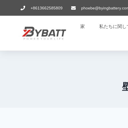
+8613662585809
phoebe@byingbattery.co
家
私たちに関し