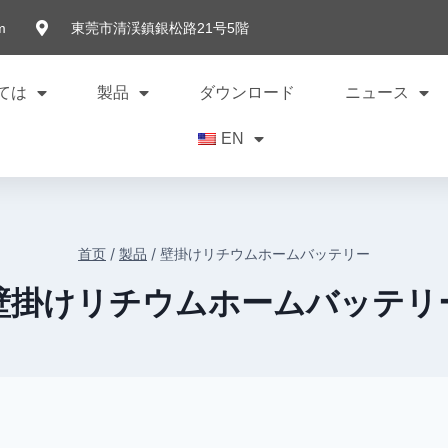
m
東莞市清渓鎮銀松路21号5階
ては
製品
ダウンロード
ニュース
EN
首页
/
製品
/
壁掛けリチウムホームバッテリー
壁掛けリチウムホームバッテリ