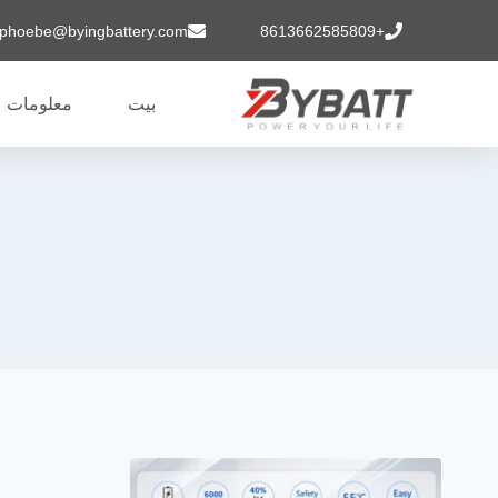
phoebe@byingbattery.com
+8613662585809
بيت
معلومات ع