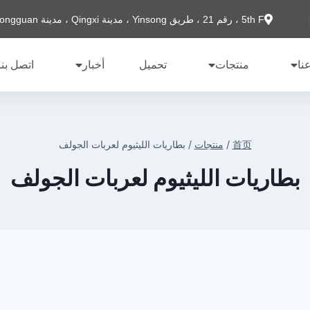
5th F ، رقم 21 ، طريق Yinsong ، مدينة Qingxi ، مدينة Dongguan
نا
منتجات
تحميل
أخبار
اتصل بنا
首页
/
منتجات
/
بطاريات الليثيوم لعربات الجولف
بطاريات الليثيوم لعربات الجولف