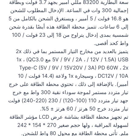
سعة البطارية 83200 مللي أمبير بجهد 3.7 فولت وبطاقة
إجمالية 300 وات في الساعة. الإدخال المطلوب للشحن
هو 16.8 فولت / 5 أمبير ، ويستغرق الشحن بالكامل من 5
إلى 6 ساعات. تتميز محطة الطاقة هذه أيضًا بقدرة شحن
شمسية بمدى إدخال يتراوح من 18 إلى 23 فولت / 100
واط كحد أقصى.
يتميز بالعديد من مخارج التيار المستمر بما في ذلك 2x
USB (5V / 9V / 2A ، / 12V / 1.5A مع QC3.0) ، 1x
Type-C (5V / 9V / 15V20V / 3A) PD 60W ، 2x
DC12V / 10A ، وسيجارة 1x ولاعة (14.4 فولت / 10
أمبير). بالإضافة إلى ذلك ، تحتوي محطة الطاقة على خرج
تيار متردد مستمر لموجة سوداء نقية 300 واط مع خرج
جهد تيار متردد 110 (100-120) / 230 (220-240) فولت
تيار متردد خرج 50 هرتز / 60 هرتز ± 5%.
تم تجهيز محطة الطاقة بشاشة عرض LCD مؤشر الطاقة
لسهولة المراقبة ، ولها حجم صغير 270 * 154 * 242
ملم. تأتي محطة الطاقة مع محول 80 واط للشحن.