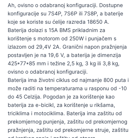
Ah, ovisno o odabranoj konfiguraciji. Dostupne
konfiguracije su 7S4P, 7S6P ili 7S8P, a baterije
koje se koriste su ćelije razreda 18650 A.
Baterija dolazi s 15A BMS prikladnim za
korištenje s motorom od 250W i punjačem s
izlazom od 29,4V 2A. Granični napon pražnjenja
postavljen je na 19,6 V, a baterija je dimenzija
425*77*85 mm i težine 2,5 kg, 3 kg ili 3,8 kg,
ovisno o odabranoj konfiguraciji.
Baterija ima životni ciklus od najmanje 800 puta i
može raditi na temperaturama u rasponu od -10
do 45 Celzija. Pogodan je za korištenje kao
baterija za e-bicikl, za korištenje u rikšama,
triciklima i motociklima. Baterija ima zaštitu od
prekomjernog punjenja, zaštitu od prekomjernog
pražnjenja, zaštitu od prekomjerne struje, zaštitu