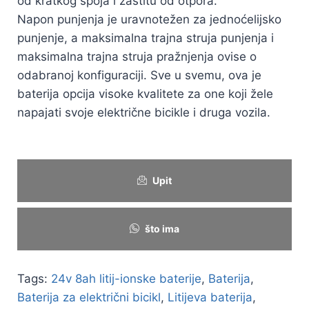
od kratkog spoja i zaštitu od otpora.
Napon punjenja je uravnotežen za jednoćelijsko
punjenje, a maksimalna trajna struja punjenja i
maksimalna trajna struja pražnjenja ovise o
odabranoj konfiguraciji. Sve u svemu, ova je
baterija opcija visoke kvalitete za one koji žele
napajati svoje električne bicikle i druga vozila.
Upit
što ima
Tags:
24v 8ah litij-ionske baterije
,
Baterija
,
Baterija za električni bicikl
,
Litijeva baterija
,