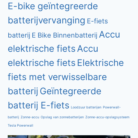
E-bike geïntegreerde
batterijvervanging
E-fiets
Accu
batterij
E Bike Binnenbatterij
elektrische fiets
Accu
elektrische fiets
Elektrische
fiets met verwisselbare
batterij
Geïntegreerde
batterij E-fiets
Loodzuur batterijen
Powerwall-
batterij
Zonne-accu
Opslag van zonnebatterijen
Zonne-accu-opslagsysteem
Tesla Powerwall