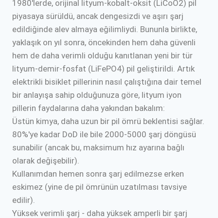
1980'lerde, orijinal lityum-kobalt-oksit (LiCoO2) pil
piyasaya sürüldü, ancak dengesizdi ve aşırı şarj
edildiğinde alev almaya eğilimliydi. Bununla birlikte,
yaklaşık on yıl sonra, öncekinden hem daha güvenli
hem de daha verimli olduğu kanıtlanan yeni bir tür
lityum-demir-fosfat (LiFePO4) pil geliştirildi. Artık
elektrikli bisiklet pillerinin nasıl çalıştığına dair temel
bir anlayışa sahip olduğunuza göre, lityum iyon
pillerin faydalarına daha yakından bakalım:
Üstün kimya, daha uzun bir pil ömrü beklentisi sağlar.
80%'ye kadar DoD ile bile 2000-5000 şarj döngüsü
sunabilir (ancak bu, maksimum hız ayarına bağlı
olarak değişebilir).
Kullanımdan hemen sonra şarj edilmezse erken
eskimez (yine de pil ömrünün uzatılması tavsiye
edilir).
Yüksek verimli şarj - daha yüksek amperli bir şarj