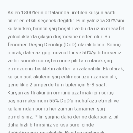
Aslen 1800'lerin ortalarında üretilen kurşun asitli
piller en etkili seçenek değildir. Pilin yalnızca 30%'sini
kullanırken, birincil şarj boşalır ve bu da uzun mesafeli
yolculuklarda çıkışın düşmesine neden olur. Bu
fenomen Deşarj Derinliği (DoD) olarak bilinir. Sonuç
olarak, daha az güç mevcuttur ve 50%'yi bitirirseniz
ve bir sonraki sürüşten önce pili tam olarak şarj
etmezseniz bisikletin aletleri arızalanabilir. Ek olarak,
kurşun asit akülerin şarj edilmesi uzun zaman alır,
genellikle 2 amperde tüm tipler için 5-8 saat.
Kurşun asitli akünün ömrünü uzatmak için sürüş
başına maksimum 55% DoD'u muhafaza etmeli ve
kullanımdan sonra her zaman tamamen şarj
etmelisiniz. Pilin şarjına daha derine dalarsanız, pili
daha hızlı bitirirsiniz ve kısa süre içinde
değiştirmeniz gerekebilir. Basitçe söylemek