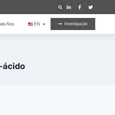
Investigação
ate-Nos
EN
-ácido