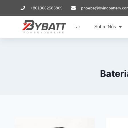
+8613662585809
phoebe@byingbattery.co
Lar
Sobre Nós
Bater