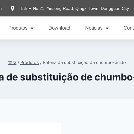
m
5th F, No.21, Yinsong Road, Qingxi Town, Dongguan City
Produtos
Download
Notícias
Cont
首页
/
Produtos
/
Bateria de substituição de chumbo-ácido
ia de substituição de chumbo