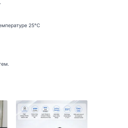
.
емпературе 25°C
тем.