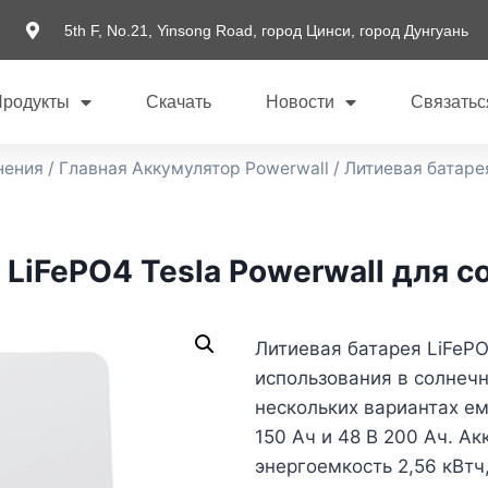
5th F, No.21, Yinsong Road, город Цинси, город Дунгуань
Продукты
Скачать
Новости
Связатьс
нения
/
Главная Аккумулятор Powerwall
/ Литиевая батаре
 LiFePO4 Tesla Powerwall для 
Литиевая батарея LiFePO
использования в солнечн
нескольких вариантах емк
150 Ач и 48 В 200 Ач. А
энергоемкость 2,56 кВтч, 