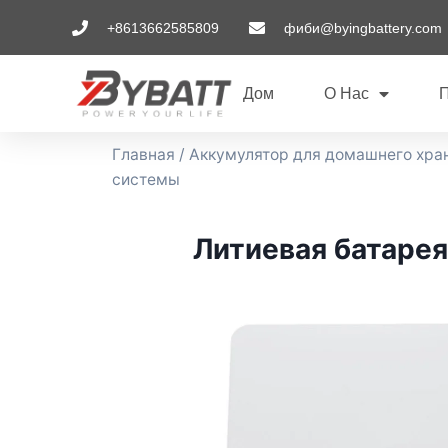
+8613662585809
фиби@byingbattery.com
Дом
О Нас
Главная
/
Аккумулятор для домашнего хра
системы
Литиевая батарея