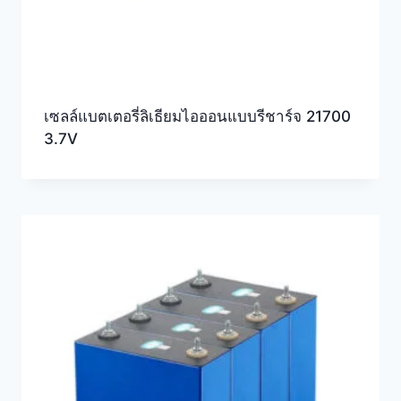
เซลล์แบตเตอรี่ลิเธียมไอออนแบบรีชาร์จ 21700
3.7V