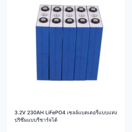
3.2V 230AH LiFePO4 เซลล์แบตเตอรี่แบบแท่ง
ปริซึมแบบรีชาร์จได้