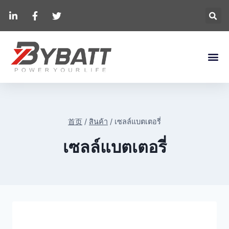
首页
/
สินค้า
/
เซลล์แบตเตอรี่
เซลล์แบตเตอรี่