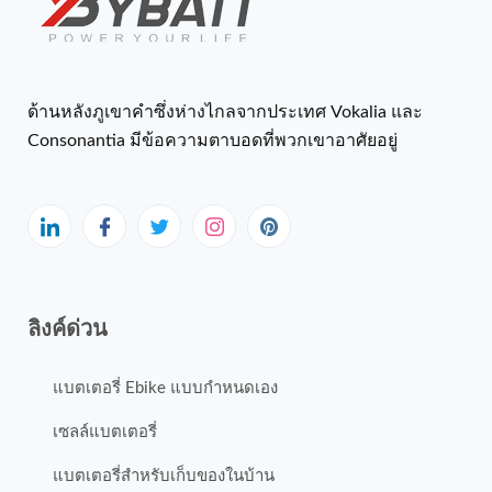
ด้านหลังภูเขาคำซึ่งห่างไกลจากประเทศ Vokalia และ
Consonantia มีข้อความตาบอดที่พวกเขาอาศัยอยู่
ลิงค์ด่วน
แบตเตอรี่ Ebike แบบกำหนดเอง
เซลล์แบตเตอรี่
แบตเตอรี่สำหรับเก็บของในบ้าน