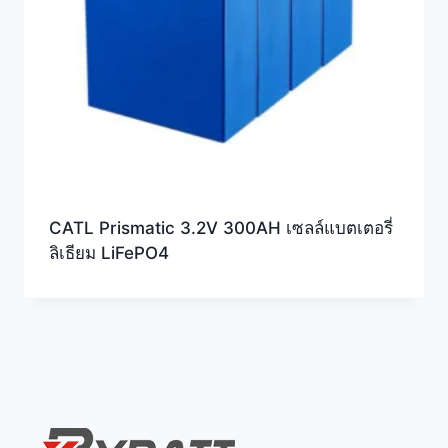
CATL Prismatic 3.2V 300AH เซลล์แบตเตอรี่
ลิเธียม LiFePO4