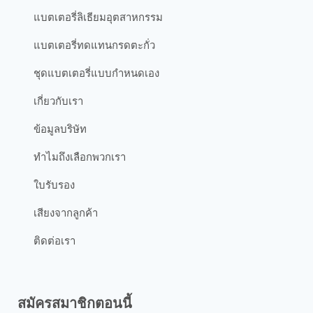
แบตเตอรี่ลิเธียมอุตสาหกรรม
แบตเตอรี่ทดแทนกรดตะกั่ว
ชุดแบตเตอรี่แบบกำหนดเอง
เกี่ยวกับเรา
ข้อมูลบริษัท
ทำไมถึงเลือกพวกเรา
ใบรับรอง
เสียงจากลูกค้า
ติดต่อเรา
สมัครสมาชิกตอนนี้