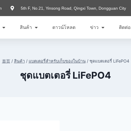
m
5th F, No.21, Yinsong Road, Qingxi Town, Dongguan City
สินค้า
ดาวน์โหลด
ข่าว
ติดต่
首页
/
สินค้า
/
แบตเตอรี่สำหรับเก็บของในบ้าน
/
ชุดแบตเตอรี่ LiFePO4
ชุดแบตเตอรี่ LiFePO4