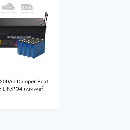
 200Ah Camper Boat
 LiFePO4 แบตเตอรี่