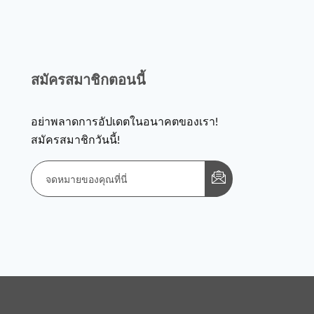
สมัครสมาชิกตอนนี้
อย่าพลาดการอัปเดตในอนาคตของเรา!
สมัครสมาชิกวันนี้!