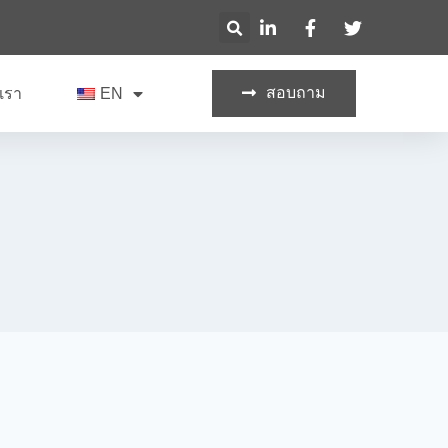
สอบถาม
อเรา
EN