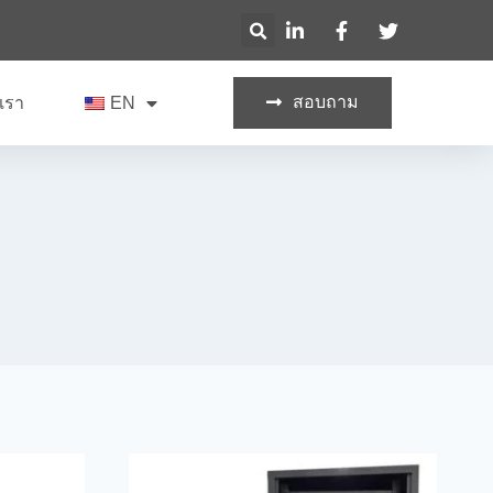
สอบถาม
อเรา
EN