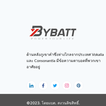
ด้านหลังภูเขาคำซึ่งห่างไกลจากประเทศ Vokalia
และ Consonantia มีข้อความตาบอดที่พวกเขา
อาศัยอยู่
©2023. โดยแบต. สงวนลิขสิทธิ์.