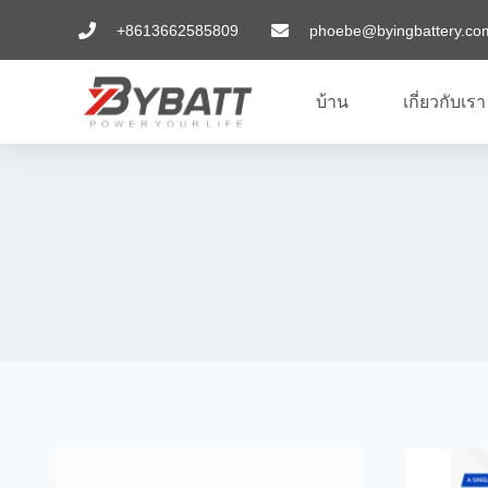
+8613662585809
phoebe@byingbattery.co
บ้าน
เกี่ยวกับเรา