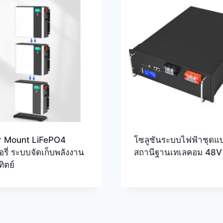
r Mount LiFePO4
โซลูชันระบบไฟฟ้าชุดแบ
รี่ ระบบจัดเก็บพลังงาน
สถานีฐานเทเลคอม 48V
ิตย์