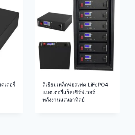
ตเตอรี่
ลิเธียมเหล็กฟอสเฟต LiFePO4
แบตเตอรี่แร็คเซิร์ฟเวอร์
พลังงานแสงอาทิตย์