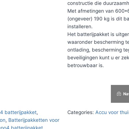
constructie die duurzaamh
Met afmetingen van 600*
(ongeveer) 190 kg is dit b
installeren.
Het batterijpakket is uitge
waaronder bescherming te
ontlading, bescherming t
beveiligingen kunt u er zek
betrouwbaar is.
Na
o4 batterijpakket
,
Categories:
Accu voor thu
ion
,
Batterijpakketten voor
epo4 batterijpakket