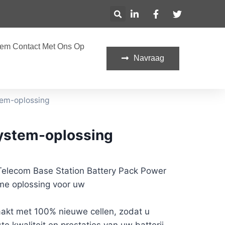
em Contact Met Ons Op
Navraag
tem-oplossing
System-oplossing
Telecom Base Station Battery Pack Power
eme oplossing voor uw
aakt met 100% nieuwe cellen, zodat u
e kwaliteit en prestaties van uw batterij.