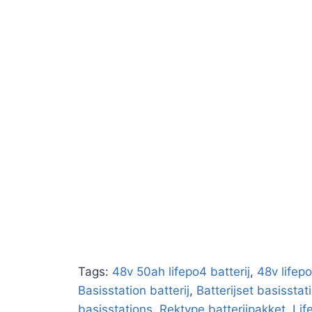
Tags:
48v 50ah lifepo4 batterij
,
48v lifep
Basisstation batterij
,
Batterijset basisstat
basisstations
,
Rektype batterijpakket
,
Lif