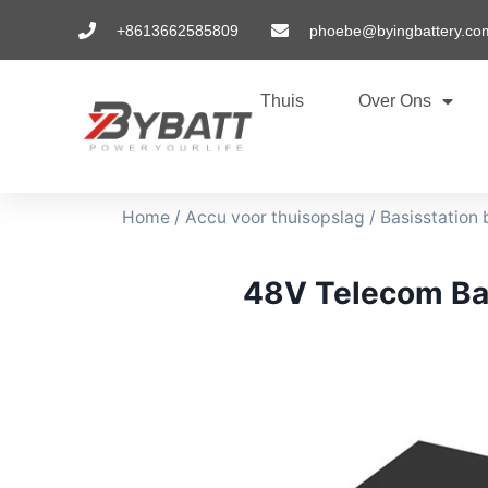
+8613662585809
phoebe@byingbattery.co
Thuis
Over Ons
Home
/
Accu voor thuisopslag
/
Basisstation b
48V Telecom Bas