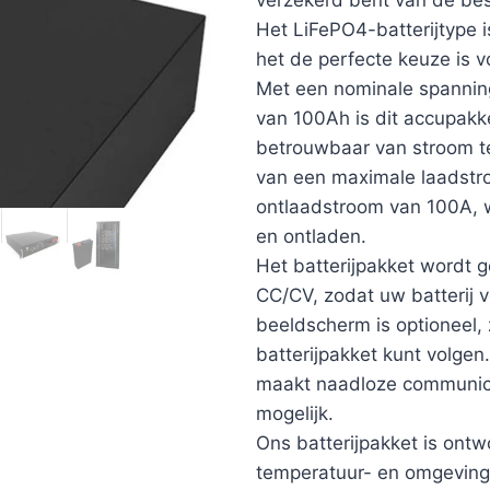
Het LiFePO4-batterijtype i
het de perfecte keuze is 
Met een nominale spannin
van 100Ah is dit accupakk
betrouwbaar van stroom te
van een maximale laadst
ontlaadstroom van 100A, w
en ontladen.
Het batterijpakket wordt
CC/CV, zodat uw batterij v
beeldscherm is optioneel,
batterijpakket kunt volg
maakt naadloze communica
mogelijk.
Ons batterijpakket is ont
temperatuur- en omgevings