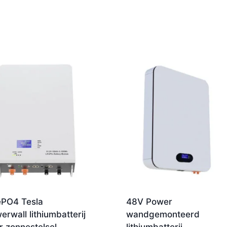
ePO4 Tesla
48V Power
erwall lithiumbatterij
wandgemonteerd