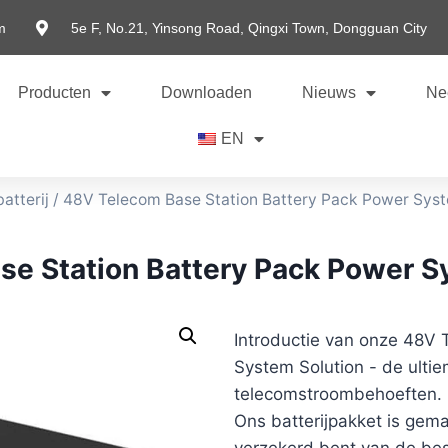
m
5e F, No.21, Yinsong Road, Qingxi Town, Dongguan City
Producten
Downloaden
Nieuws
Ne
EN
atterij
/ 48V Telecom Base Station Battery Pack Power Sys
e Station Battery Pack Power 
Introductie van onze 48V 
System Solution - de ulti
telecomstroombehoeften.
Ons batterijpakket is gem
verzekerd bent van de best