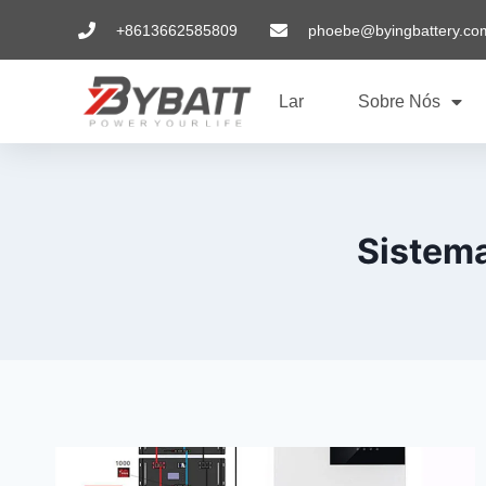
+8613662585809
phoebe@byingbattery.co
Lar
Sobre Nós
Sistema