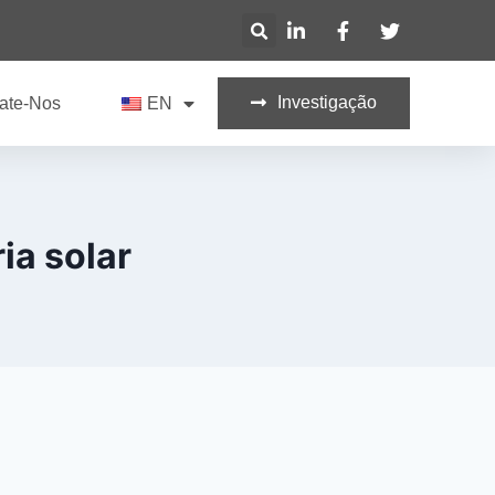
Investigação
ate-Nos
EN
ia solar