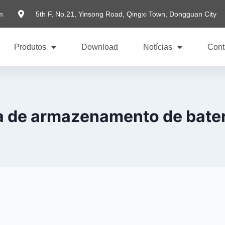
m
5th F, No.21, Yinsong Road, Qingxi Town, Dongguan City
Produtos
Download
Notícias
Cont
 de armazenamento de bater