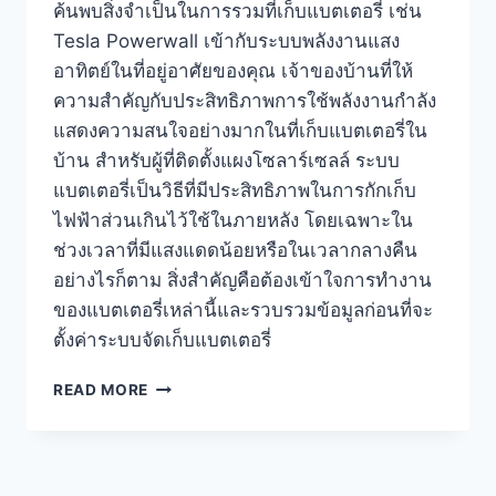
ค้นพบสิ่งจำเป็นในการรวมที่เก็บแบตเตอรี่ เช่น
Tesla Powerwall เข้ากับระบบพลังงานแสง
อาทิตย์ในที่อยู่อาศัยของคุณ เจ้าของบ้านที่ให้
ความสำคัญกับประสิทธิภาพการใช้พลังงานกำลัง
แสดงความสนใจอย่างมากในที่เก็บแบตเตอรี่ใน
บ้าน สำหรับผู้ที่ติดตั้งแผงโซลาร์เซลล์ ระบบ
แบตเตอรี่เป็นวิธีที่มีประสิทธิภาพในการกักเก็บ
ไฟฟ้าส่วนเกินไว้ใช้ในภายหลัง โดยเฉพาะใน
ช่วงเวลาที่มีแสงแดดน้อยหรือในเวลากลางคืน
อย่างไรก็ตาม สิ่งสำคัญคือต้องเข้าใจการทำงาน
ของแบตเตอรี่เหล่านี้และรวบรวมข้อมูลก่อนที่จะ
ตั้งค่าระบบจัดเก็บแบตเตอรี่
READ MORE